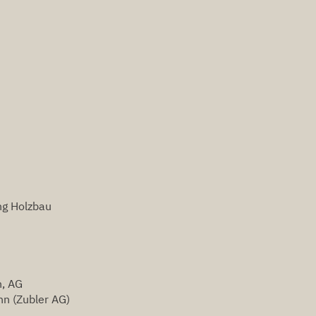
ng Holzbau
n, AG
nn (Zubler AG)