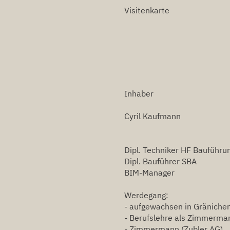
Visitenkarte
Inhaber
Cyril Kaufmann
Dipl. Techniker HF Bauführu
Dipl. Bauführer SBA
BIM-Manager
Werdegang:
- aufgewachsen in Gräniche
- Berufslehre als Zimmerma
- Zimmermann (Zubler AG)